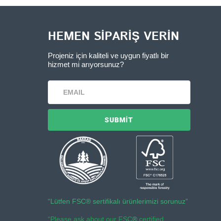
HEMEN SIPARIŞ VERIN
Projeniz için kaliteli ve uygun fiyatlı bir
hizmet mi arıyorsunuz?
“Lütfen FSC® sertifikalı ürünlerimizi sorunuz”​
“Please ask about our FSC
®
certified