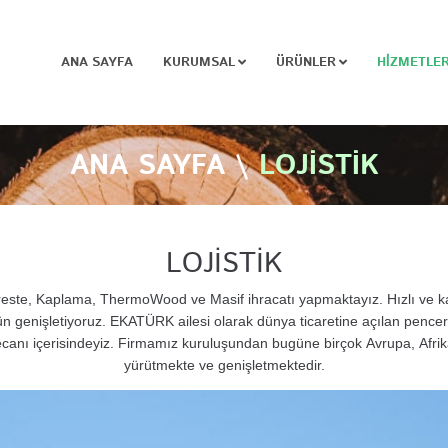
ANA SAYFA
KURUMSAL
ÜRÜNLER
HİZMETLERI
ANA SAYFA
\
LOJİSTİK
LOJİSTİK
te, Kaplama, ThermoWood ve Masif ihracatı yapmaktayız. Hızlı ve kalit
n genişletiyoruz. EKATÜRK ailesi olarak dünya ticaretine açılan pencere
canı içerisindeyiz. Firmamız kuruluşundan bugüne birçok Avrupa, Afrika,
yürütmekte ve genişletmektedir.