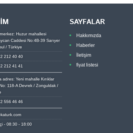
ŞIM
SAYFALAR
merkez: Huzur mahallesi
Hakkımızda
ycan Caddesi No:4B-39 Sarıyer
Haberler
bul / Türkiye
İletişim
2 212 40 40
fiyat listesi
2 212 41 41
a adres: Yeni mahalle Kırıklar
No: 118-A Devrek / Zonguldak /
e
2 556 46 46
katurk.com
çi - 08:30 - 18:00