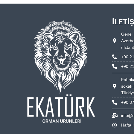
İLETI
Genel 
Azerba
/ İstan
+90 21
+90 21
Fabrik
sokak 
Türkiy
+90 37
info@e
Hafta İ