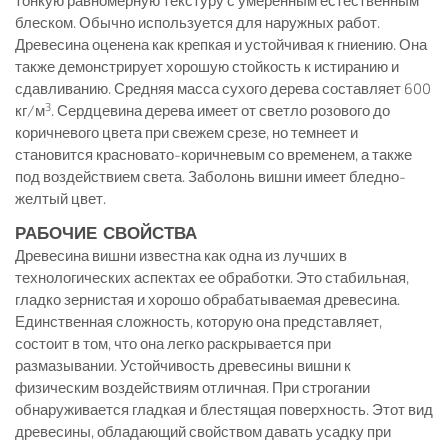
тонкую равномерную текстуру с умеренным естественным
блеском. Обычно используется для наружных работ.
Древесина оценена как крепкая и устойчивая к гниению. Она
также демонстрирует хорошую стойкость к истиранию и
сдавливанию. Средняя масса сухого дерева составляет 600
3
кг/м
. Сердцевина дерева имеет от светло розового до
коричневого цвета при свежем срезе, но темнеет и
становится красновато-коричневым со временем, а также
под воздействием света. Заболонь вишни имеет бледно-
желтый цвет.
РАБОЧИЕ СВОЙСТВА
Древесина вишни известна как одна из лучших в
технологических аспектах ее обработки. Это стабильная,
гладко зернистая и хорошо обрабатываемая древесина.
Единственная сложность, которую она представляет,
состоит в том, что она легко раскрывается при
размазывании. Устойчивость древесины вишни к
физическим воздействиям отличная. При строгании
обнаруживается гладкая и блестящая поверхность. Этот вид
древесины, обладающий свойством давать усадку при