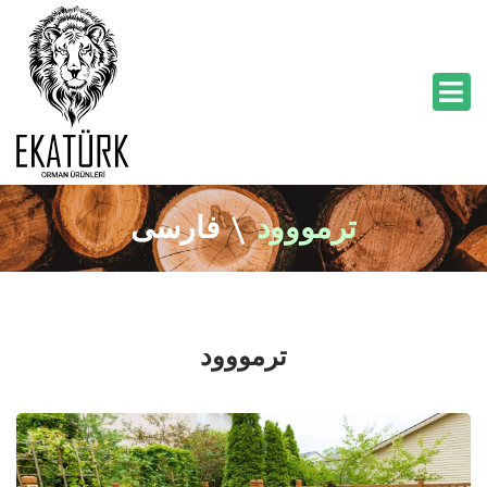
ترمووود
\
فارسی
ترمووود