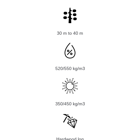
30 m to 40 m
520/550 kg/m3
350/450 kg/m3
Hardwood log