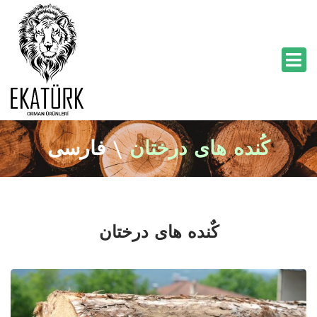
کُنده های درختان
\
فارسی
کٌنده های درختان