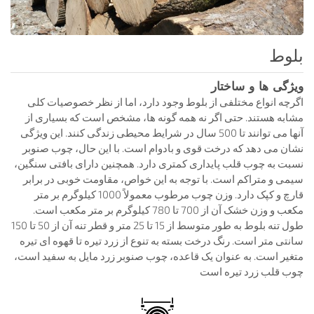
بلوط
ویژگی ها و ساختار
اگرچه انواع مختلفی از بلوط وجود دارد، اما از نظر خصوصیات کلی
مشابه هستند. حتی اگر نه همه گونه ها، مشخص است که بسیاری از
آنها می توانند تا 500 سال در شرایط محیطی زندگی کنند. این ویژگی
نشان می دهد که درخت قوی و بادوام است. با این حال، چوب صنوبر
نسبت به چوب قلب پایداری کمتری دارد. همچنین دارای بافتی سنگین،
سیمی و متراکم است. با توجه به این خواص، مقاومت خوبی در برابر
قارچ و کپک دارد. وزن چوب مرطوب معمولاً 1000 کیلوگرم بر متر
مکعب و وزن خشک آن از 700 تا 780 کیلوگرم بر متر مکعب است.
طول تنه بلوط به طور متوسط ​​از 15 تا 25 متر و قطر تنه آن از 50 تا 150
سانتی متر است. رنگ درخت بسته به تنوع از زرد تیره تا قهوه ای تیره
متغیر است. به عنوان یک قاعده، چوب صنوبر زرد مایل به سفید است،
چوب قلب زرد تیره است